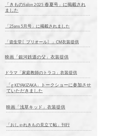
「きものSalon 2025 春夏号」に掲載され
ました
「25ans 5月号」に掲載されました
​「資生堂〖プリオール〗」CM衣装提供
映画「銀河鉄道の父」衣装提供
ドラマ「家庭教師のトラコ」衣装提供
「g KEYAKIZAKA」トークショーに参加させ
ていただきました
​映画「浅草キッド」衣装提供
「おしゃれきもの見立て帖」刊行