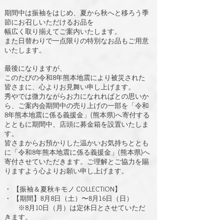
期間中は振袖をはじめ、夏から秋へと移ろう季
節にお召しいただけるお品を
幅広く取り揃えてご案内いたします。
また日替わりで一点限りの特別なお品もご用意
いたします。
最後になりますが、
このたびの令和8年熊本地震により被災された
皆さまに、心よりお見舞い申し上げます。
​秀やでは微力ながらお力になれればとの思いか
ら、ご案内会期間中の売り上げの一部を「令和
8年熊本地震に係る義援金」(熊本県)へ寄付する
とともに期間中、店頭に募金箱を設置いたしま
す。
皆さまからお預かりした温かいお気持ちととも
に「令和8年熊本地震に係る義援金」(熊本県)へ
寄付させていただきます。ご理解とご協力を賜
りますよう心よりお願い申し上げます。
・ 【振袖＆夏秋キモノ COLLECTION】
・ 【期間】8月8日（土）〜8月16日（日）
※8月10日（月）は定休日とさせていただ
きます。